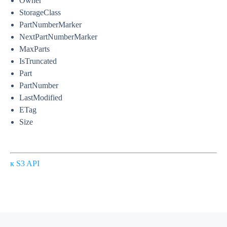
Owner
StorageClass
PartNumberMarker
NextPartNumberMarker
MaxParts
IsTruncated
Part
PartNumber
LastModified
ETag
Size
к S3 API