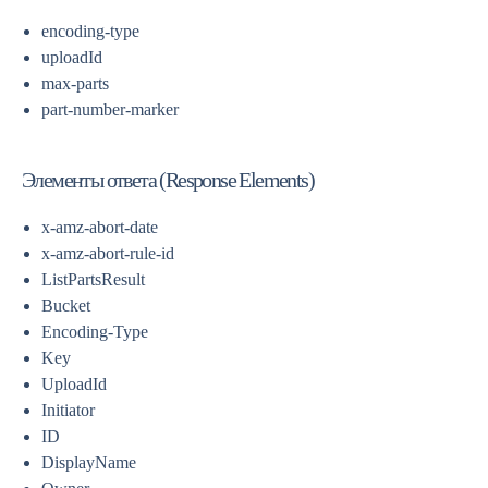
encoding-type
uploadId
max-parts
part-number-marker
Элементы ответа (Response Elements)
x-amz-abort-date
x-amz-abort-rule-id
ListPartsResult
Bucket
Encoding-Type
Key
UploadId
Initiator
ID
DisplayName