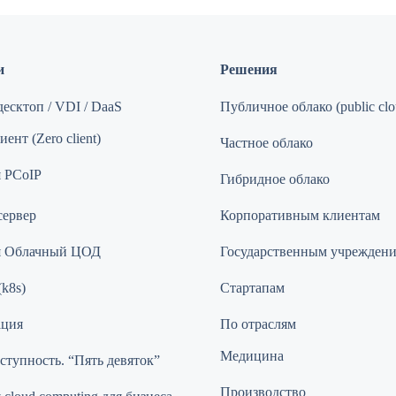
и
Решения
есктоп / VDI / DaaS
Публичное облако (public clo
ент (Zero client)
Частное облако
 PCoIP
Гибридное облако
сервер
Корпоративным клиентам
я Облачный ЦОД
Государственным учрежден
(k8s)
Стартапам
ация
По отраслям
Медицина
ступность. “Пять девяток”
Производство