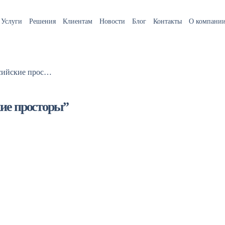
Услуги
Решения
Клиентам
Новости
Блог
Контакты
О компани
3-4 июля пройдет ИТ конгресс “Российские просторы”
кие просторы”