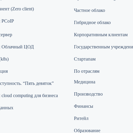
ент (Zero client)
Частное облако
 PCoIP
Гибридное облако
сервер
Корпоративным клиентам
я Облачный ЦОД
Государственным учрежден
(k8s)
Стартапам
ация
По отраслям
Медицина
ступность. “Пять девяток”
Производство
cloud computing для бизнеса
Финансы
данных
Ритейл
Образование