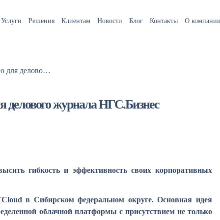
Услуги
Решения
Клиентам
Новости
Блог
Контакты
О компани
Облака пришли в Сибирь – интервью для делового журнала НГС.Бизнес
я делового журнала НГС.Бизнес
высить гибкость и эффективность своих корпоративных
Cloud в Сибирском федеральном округе. Основная идея
ределенной облачной платформы с присутствием не только