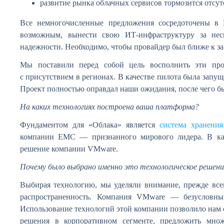
развитие рынка облачных сервисов тормозится отсу
Все немногочисленные предложения сосредоточены в М
возможным, вынести свою ИТ-инфраструктуру за неск
надежности. Необходимо, чтобы провайдер был ближе к за
Мы поставили перед собой цель восполнить эти проб
c присутствием в регионах. В качестве пилота была запущ
Проект полностью оправдал наши ожидания, после чего б
На каких технологиях построена ваша платформа?
Фундаментом для «Облака» является
система хранени
компании EMC — признанного мирового лидера. В к
решение компании VMware.
Почему было выбрано именно это технологическое решени
Выбирая технологию, мы уделяли внимание, прежде всег
распространенность. Компания VMware — безусловны
Использование технологий этой компании позволило нам о
решения в корпоративном сегменте, предложить мно