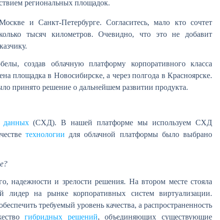
тствием региональных площадок.
оскве и Санкт-Петербурге. Согласитесь, мало кто сочтет
олько тысяч километров. Очевидно, что это не добавит
казчику.
елы, создав облачную платформу корпоративного класса
ена площадка в Новосибирске, а через полгода в Красноярске.
ыло принято решение о дальнейшем развитии продукта.
я данных
(СХД). В нашей платформе мы используем СХД
ачестве
технологии
для облачной платформы было выбрано
е?
о, надежности и зрелости решения. На втором месте стояла
й лидер на рынке корпоративных систем виртуализации.
беспечить требуемый уровень качества, а распространенность
жество
гибридных решений
, объединяющих существующие