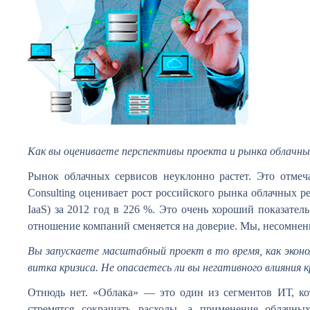
Как вы оцениваете перспективы проекта и рынка облачных
Рынок облачных сервисов неуклонно растет. Это отмеча
Consulting оценивает рост российского рынка облачных реш
IaaS) за 2012 год в 226 %. Это очень хороший показател
отношение компаний сменяется на доверие. Мы, несомненно
Вы запускаете масштабный проект в то время, как экон
витка кризиса. Не опасаетесь ли вы негативного влияния 
Отнюдь нет. «Облака» — это один из сегментов ИТ, ко
стремятся сокращать расходы, а применение облачны