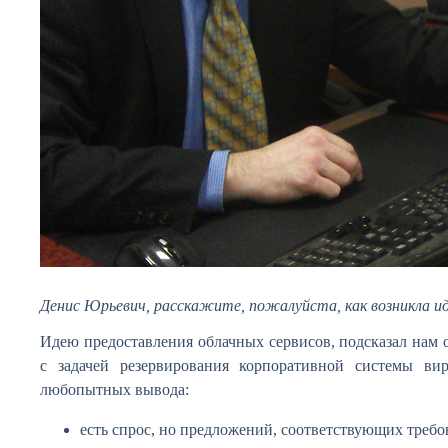
Денис Юрьевич, расскажите, пожалуйста, как возникла и
Идею предоставления облачных сервисов, подсказал нам 
с задачей резервирования корпоративной системы ви
любопытных вывода:
есть спрос, но предложений, соответствующих требо