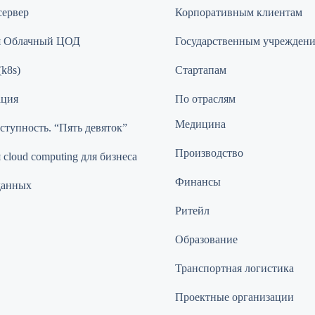
сервер
Корпоративным клиентам
я Облачный ЦОД
Государственным учрежден
(k8s)
Стартапам
ация
По отраслям
Медицина
ступность. “Пять девяток”
Производство
cloud computing для бизнеса
Финансы
данных
Ритейл
Образование
Транспортная логистика
Проектные организации