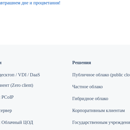
завтрашнем дне и процветания!
и
Решения
есктоп / VDI / DaaS
Публичное облако (public clo
ент (Zero client)
Частное облако
 PCoIP
Гибридное облако
сервер
Корпоративным клиентам
я Облачный ЦОД
Государственным учрежден