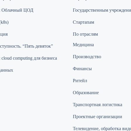
я Облачный ЦОД
Государственным учрежден
(k8s)
Стартапам
ация
По отраслям
Медицина
ступность. “Пять девяток”
Производство
cloud computing для бизнеса
Финансы
данных
Ритейл
Образование
Транспортная логистика
Проектные организации
Телевидение, обработка вид