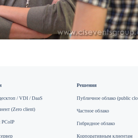
и
Решения
есктоп / VDI / DaaS
Публичное облако (public clo
ент (Zero client)
Частное облако
 PCoIP
Гибридное облако
сервер
Корпоративным клиентам