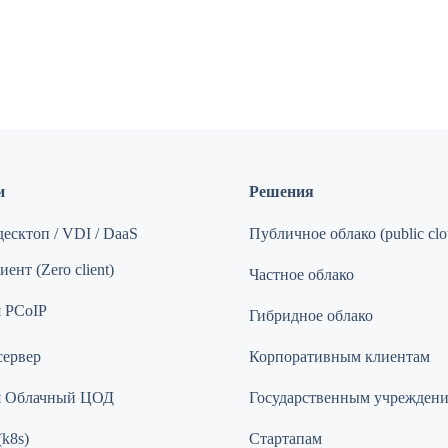
и
Решения
есктоп / VDI / DaaS
Публичное облако (public clo
ент (Zero client)
Частное облако
 PCoIP
Гибридное облако
сервер
Корпоративным клиентам
я Облачный ЦОД
Государственным учрежден
(k8s)
Стартапам