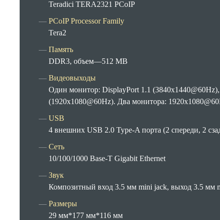
Teradici TERA2321 PCoIP
PCoIP Processor Family
Tera2
Память
DDR3, объем—512 MB
Видеовыходы
Один монитор: DisplayPort 1.1 (3840x1440@60Hz), 
(1920x1080@60Hz). Два монитора: 1920x1080@6
USB
4 внешних USB 2.0 Type-A порта (2 спереди, 2 сза
Сеть
10/100/1000 Base-T Gigabit Ethernet
Звук
Композитный вход 3.5 мм mini jack, выход 3.5 мм m
Размеры
29 мм*177 мм*116 мм