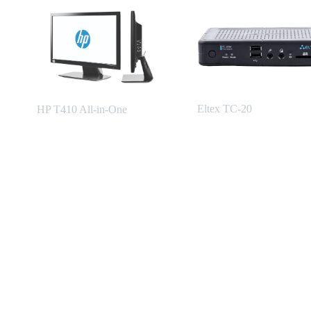
Eltex TC-20
HP T410 All-in-One