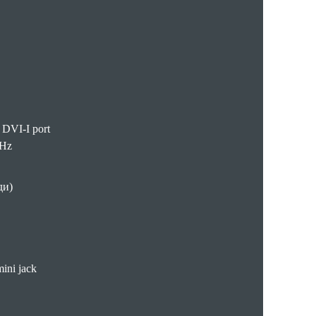
DVI-I port
0Hz
ди)
ini jack