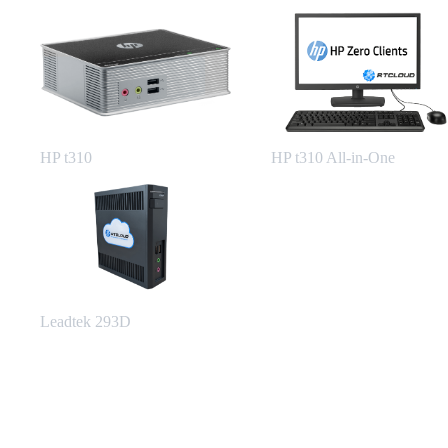
HP t310
HP t310 All-in-One
Leadtek 293D