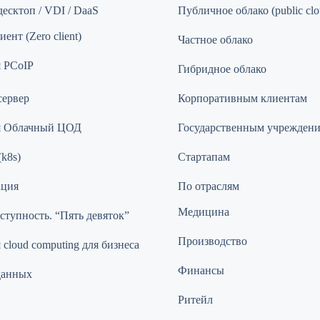
есктоп / VDI / DaaS
Публичное облако (public clo
ент (Zero client)
Частное облако
 PCoIP
Гибридное облако
сервер
Корпоративным клиентам
я Облачный ЦОД
Государственным учрежден
(k8s)
Стартапам
ация
По отраслям
Медицина
ступность. “Пять девяток”
Производство
cloud computing для бизнеса
Финансы
данных
Ритейл