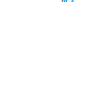
«
облако
».