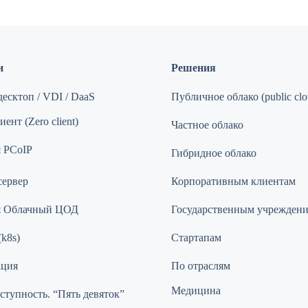
и
Решения
есктоп / VDI / DaaS
Публичное облако (public clo
ент (Zero client)
Частное облако
 PCoIP
Гибридное облако
сервер
Корпоративным клиентам
я Облачный ЦОД
Государственным учрежден
(k8s)
Стартапам
ация
По отраслям
Медицина
ступность. “Пять девяток”