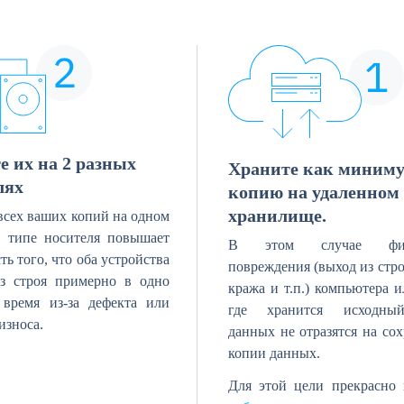
е их на 2 разных
Храните как миниму
лях
копию на удаленном
хранилище.
всех ваших копий на одном
 типе носителя повышает
В этом случае физи
ть того, что оба устройства
повреждения (выход из стро
з строя примерно в одно
кража и т.п.) компьютера и
время из-за дефекта или
где хранится исходны
износа.
данных не отразятся на со
копии данных.
Для этой цели прекрасно 