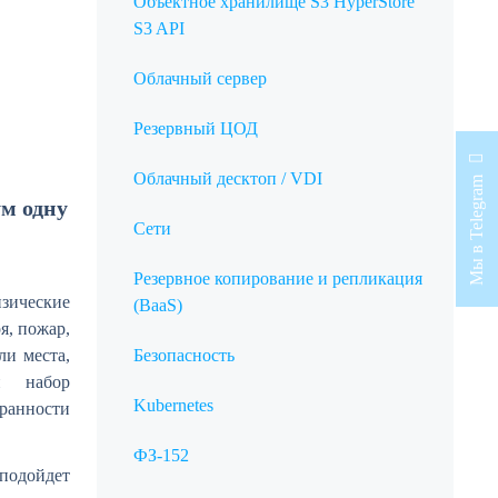
Объектное хранилище S3 HyperStore
S3 API
Облачный сервер
Резервный ЦОД
Облачный десктоп / VDI
Мы в Telegram
м одну
Сети
Резервное копирование и репликация
ческие
(BaaS)
я, пожар,
ли места,
Безопасность
й набор
Kubernetes
хранности
ФЗ-152
подойдет