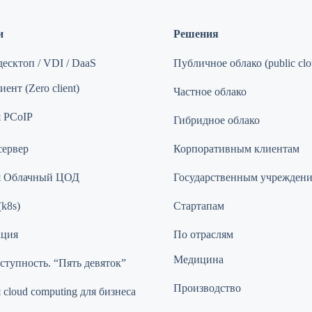
и
Решения
есктоп / VDI / DaaS
Публичное облако (public clo
ент (Zero client)
Частное облако
 PCoIP
Гибридное облако
сервер
Корпоративным клиентам
я Облачный ЦОД
Государственным учрежден
(k8s)
Стартапам
ация
По отраслям
Медицина
ступность. “Пять девяток”
Производство
cloud computing для бизнеса