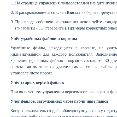
На странице управления пользователями найдите нужно
В раскрывающемся списке
«Квота»
выберите предустан
При вводе собственного значения используйте станда
(гигабайты), ТБ (терабайты). Примеры корректных значе
Учёт удалённых файлов и корзины
Удалённые файлы, находящиеся в корзине, не учиты
индивидуальной для каждого пользователя. Заполнени
хранения удалённых файлов в корзине составляет 30 дн
система автоматически удаляет самые старые файлы 
установленного порога.
Учёт старых версий файлов
При включённом управлении версиями старые версии файл
Учёт файлов, загруженных через публичные папки
Когда пользователь создаёт общедоступную папку с дост
способом файлы учитываются в рамках квоты этого пользо