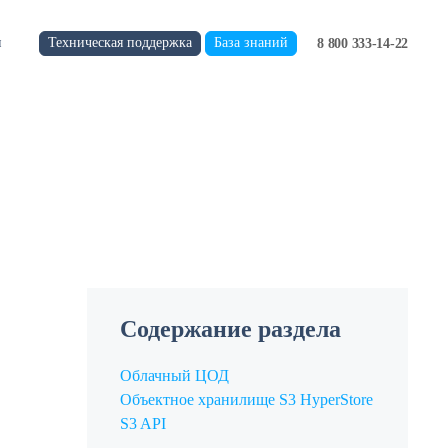
Техническая поддержка
База знаний
и
8 800 333-14-22
Содержание раздела
Облачный ЦОД
Объектное хранилище S3 HyperStore
S3 API